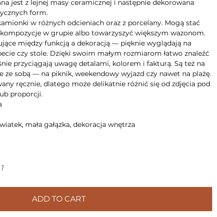
na jest z lejnej masy ceramicznej i następnie dekorowana
tycznych form.
kamionki w różnych odcieniach oraz z porcelany. Mogą stać
e kompozycje w grupie albo towarzyszyć większym wazonom.
sujące między funkcją a dekoracją — pięknie wyglądają na
apecie czy stole. Dzięki swoim małym rozmiarom łatwo znaleźć
śnie przyciągają uwagę detalami, kolorem i fakturą. Są też na
je ze sobą — na piknik, weekendowy wyjazd czy nawet na plażę.
ny ręcznie, dlatego może delikatnie różnić się od zdjęcia pod
ub proporcji.
a
wiatek, mała gałązka, dekoracja wnętrza
1
ADD TO CART