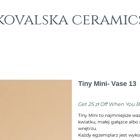
kovalska ceramic
Tiny Mini- Vase 13
Cena
70,00 zł
Get 25 zł Off When You 
Tiny Mini to najmniejsze w
kwiatku, małej gałązce albo 
wnętrzu.
Każdy egzemplarz jest wyko