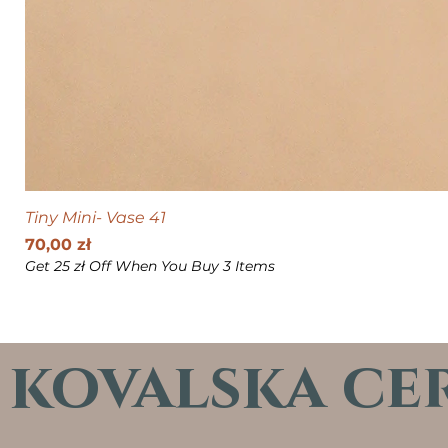
Tiny Mini- Vase 41
Cena
70,00 zł
Get 25 zł Off When You Buy 3 Items
kovalska ce