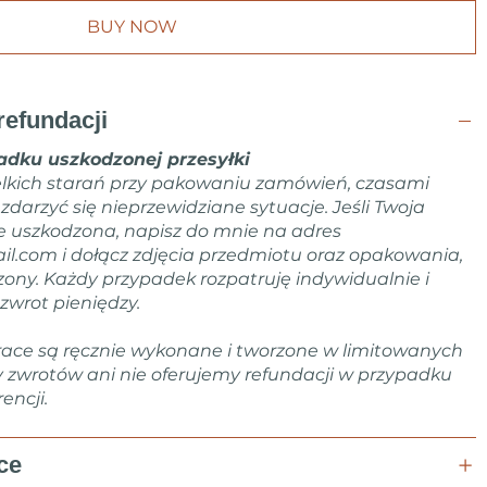
BUY NOW
refundacji
dku uszkodzonej przesyłki
lkich starań przy pakowaniu zamówień, czasami
arzyć się nieprzewidziane sytuacje. Jeśli Twoja
e uszkodzona, napisz do mnie na adres
il.com
i dołącz zdjęcia przedmiotu oraz opakowania,
zony. Każdy przypadek rozpatruję indywidualnie i
zwrot pieniędzy.
ace są ręcznie wykonane i tworzone w limitowanych
y zwrotów ani nie oferujemy refundacji w przypadku
encji.
ce