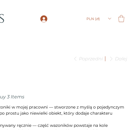
s
LOGIN
PLN (zł)
Poprzedni
Dalej
Buy 3 Items
azoniki w mojej pracowni — stworzone z myślą o pojedynczym
po prostu jako niewielki obiekt, który dodaje charakteru
nywany ręcznie — część wazoników powstaje na kole