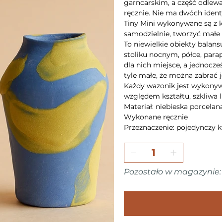
garncarskim, a część odlewa
ręcznie. Nie ma dwóch iden
Tiny Mini wykonywane są z 
samodzielnie, tworzyć mał
To niewielkie obiekty balan
stoliku nocnym, półce, par
dla nich miejsce, a jednocze
tyle małe, że można zabrać 
Każdy wazonik jest wykonywa
względem kształtu, szkliwa l
Materiał: niebieska porcelan
Wykonane ręcznie
Przeznaczenie: pojedynczy k
Pozostało w magazynie: 