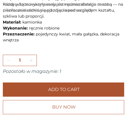
fakturą. Są też na tyle małe, że można zabrać je ze sobą — na
Każdy wazon wykonywany jest ręcznie, dlatego może
piknik, weekendowy wyjazd, a nawet na plażę.
nieznacznie różnić się od zdjęcia pod względem kształtu,
szkliwa lub proporcji.
Materiał:
kamionka
Wykonanie:
ręcznie robione
Przeznaczenie:
pojedynczy kwiat, mała gałązka, dekoracja
wnętrza
Pozostało w magazynie: 1
ADD TO CART
BUY NOW