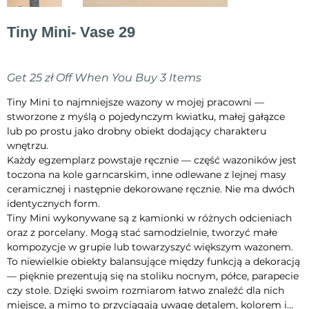
Tiny Mini- Vase 29
Cena
70,00 zł
Get 25 zł Off When You Buy 3 Items
Tiny Mini to najmniejsze wazony w mojej pracowni —
stworzone z myślą o pojedynczym kwiatku, małej gałązce
lub po prostu jako drobny obiekt dodający charakteru
wnętrzu.
Każdy egzemplarz powstaje ręcznie — część wazoników jest
toczona na kole garncarskim, inne odlewane z lejnej masy
ceramicznej i następnie dekorowane ręcznie. Nie ma dwóch
identycznych form.
Tiny Mini wykonywane są z kamionki w różnych odcieniach
oraz z porcelany. Mogą stać samodzielnie, tworzyć małe
kompozycje w grupie lub towarzyszyć większym wazonem.
To niewielkie obiekty balansujące między funkcją a dekoracją
— pięknie prezentują się na stoliku nocnym, półce, parapecie
czy stole. Dzięki swoim rozmiarom łatwo znaleźć dla nich
miejsce, a mimo to przyciągają uwagę detalem, kolorem i