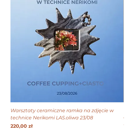
Warsztaty ceramiczne ramka na zdjęcie w
Tiny
technice Nerikomi LAS.oliwa 23/08
Cen
70,0
Get 25
Cena
220,00 zł