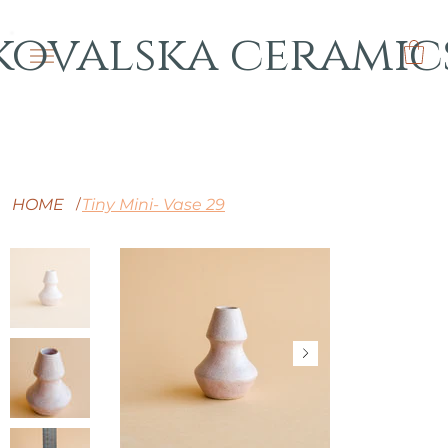
kovalska ceramic
HOME
Tiny Mini- Vase 29
/