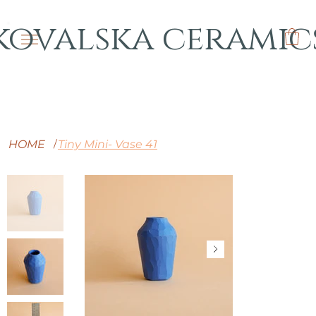
kovalska ceramic
HOME
Tiny Mini- Vase 41
/