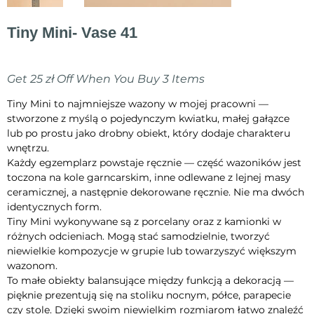
Tiny Mini- Vase 41
Cena
70,00 zł
Get 25 zł Off When You Buy 3 Items
Tiny Mini to najmniejsze wazony w mojej pracowni —
stworzone z myślą o pojedynczym kwiatku, małej gałązce
lub po prostu jako drobny obiekt, który dodaje charakteru
wnętrzu.
Każdy egzemplarz powstaje ręcznie — część wazoników jest
toczona na kole garncarskim, inne odlewane z lejnej masy
ceramicznej, a następnie dekorowane ręcznie. Nie ma dwóch
identycznych form.
Tiny Mini wykonywane są z porcelany oraz z kamionki w
różnych odcieniach. Mogą stać samodzielnie, tworzyć
niewielkie kompozycje w grupie lub towarzyszyć większym
wazonom.
To małe obiekty balansujące między funkcją a dekoracją —
pięknie prezentują się na stoliku nocnym, półce, parapecie
czy stole. Dzięki swoim niewielkim rozmiarom łatwo znaleźć