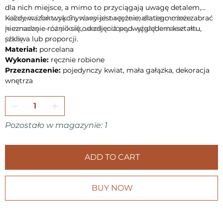
dla nich miejsce, a mimo to przyciągają uwagę detalem,
kolorem i fakturą. Są również na tyle małe, że można zabrać
Każdy wazon wykonywany jest ręcznie, dlatego może
je ze sobą — na piknik, weekendowy wyjazd, a nawet na
nieznacznie różnić się od zdjęcia pod względem kształtu,
plażę.
szkliwa lub proporcji.
Materiał:
porcelana
Wykonanie:
ręcznie robione
Przeznaczenie:
pojedynczy kwiat, mała gałązka, dekoracja
wnętrza
Pozostało w magazynie: 1
ADD TO CART
BUY NOW