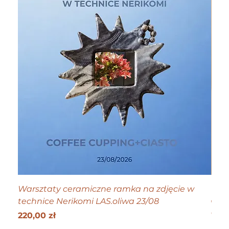
Warsztaty ceramiczne ramka na zdjęcie w
Tiny
technice Nerikomi LAS.oliwa 23/08
Cen
70,0
Get 25
Cena
220,00 zł