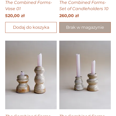
The Combined Forms-
The Combined Forms-
Vase 01
Set of Candleholders 10
Cena
Cena
520,00 zł
260,00 zł
Dodaj do koszyka
Brak w magazynie