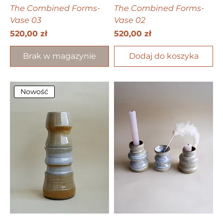
The Combined Forms-
The Combined Forms-
Vase 03
Vase 02
Cena
Cena
520,00 zł
520,00 zł
Brak w magazynie
Dodaj do koszyka
Nowość