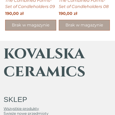
The Combined Forms-
The Combined Forms-
Set of Candleholders 09
Set of Candleholders 08
Cena
Cena
190,00 zł
190,00 zł
Brak w magazynie
Brak w magazynie
kovalska
ceramics
SKLEP
Wszystkie produkty
Świeże nowe przedmioty