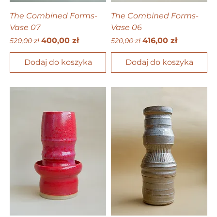
The Combined Forms-
The Combined Forms-
Vase 07
Vase 06
Regularna cena
Cena rabatowa
Regularna cena
Cena rabatowa
400,00 zł
416,00 zł
520,00 zł
520,00 zł
Dodaj do koszyka
Dodaj do koszyka