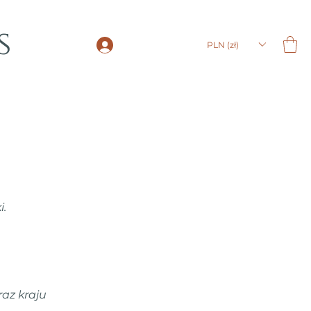
s
LOGIN
PLN (zł)
i.
az kraju