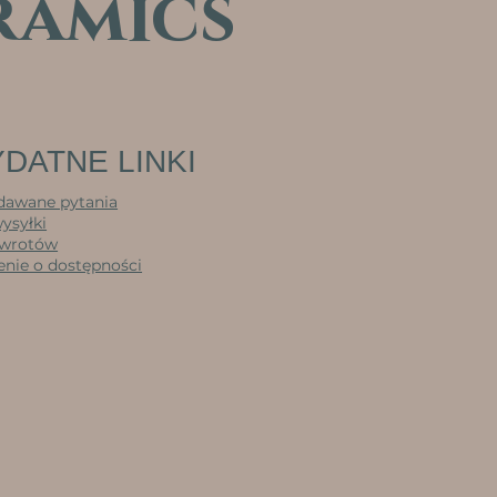
ramics
DATNE LINKI
dawane pytania
wysyłki
zwrotów
nie o dostępności