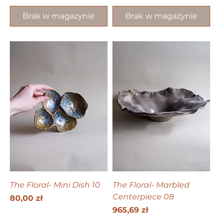
Brak w magazynie
Brak w magazynie
The Floral- Mini Dish 10
The Floral- Marbled
Centerpiece 08
Cena
80,00 zł
Cena
965,69 zł