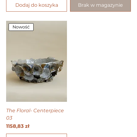
Dodaj do koszyka
Brak w magazynie
Nowość
The Floral- Centerpiece
03
Cena
1158,83 zł