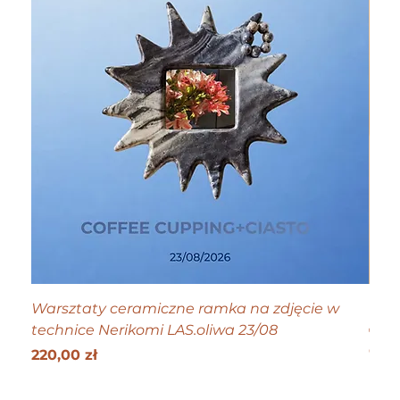
Warsztaty ceramiczne ramka na zdjęcie w
Tiny
technice Nerikomi LAS.oliwa 23/08
Cen
70,0
Get 25
Cena
220,00 zł