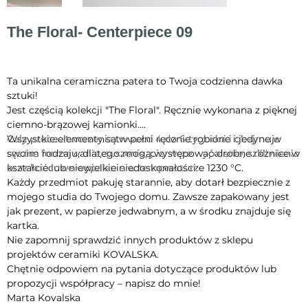
The Floral- Centerpiece 09
Cena
1035,00 zł
Ta unikalna ceramiczna patera to Twoja codzienna dawka
sztuki!
Jest częścią kolekcji "The Floral". Ręcznie wykonana z pięknej
ciemno-brązowej kamionki.
Cały proces tworzenia trwa od 4 do 6 tygodni i obejmuje
Wszystkie elementy są w pełni ręcznie robione i jedyne w
ręczne formowanie, suszenie, pierwsze wypalanie, szkliwienie
swoim rodzaju, dlatego mogą występować drobne różnice w
oraz końcowe wypalanie w temperaturze 1230 °C.
kształcie lub niewielkie niedoskonałości.
Każdy przedmiot pakuję starannie, aby dotarł bezpiecznie z
mojego studia do Twojego domu. Zawsze zapakowany jest
jak prezent, w papierze jedwabnym, a w środku znajduje się
kartka.
Nie zapomnij sprawdzić innych produktów z sklepu
projektów ceramiki KOVALSKA.
Chętnie odpowiem na pytania dotyczące produktów lub
propozycji współpracy – napisz do mnie!
Marta Kovalska