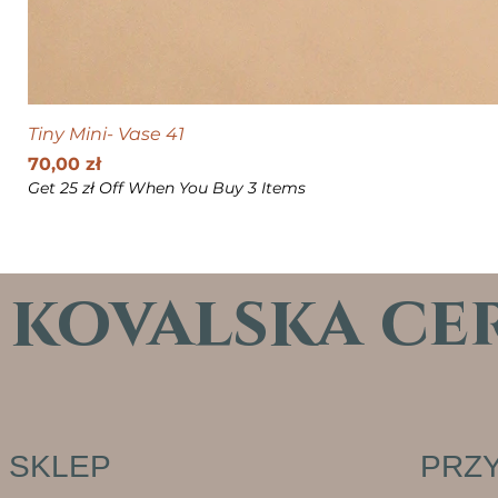
Tiny Mini- Vase 41
Cena
70,00 zł
Get 25 zł Off When You Buy 3 Items
kovalska ce
SKLEP
PRZY