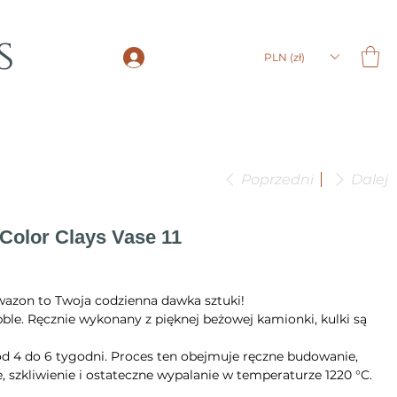
s
LOGIN
PLN (zł)
Poprzedni
Dalej
Color Clays Vase 11
azon to Twoja codzienna dawka sztuki!
bble. Ręcznie wykonany z pięknej beżowej kamionki, kulki są
od 4 do 6 tygodni. Proces ten obejmuje ręczne budowanie,
, szkliwienie i ostateczne wypalanie w temperaturze 1220 °C.