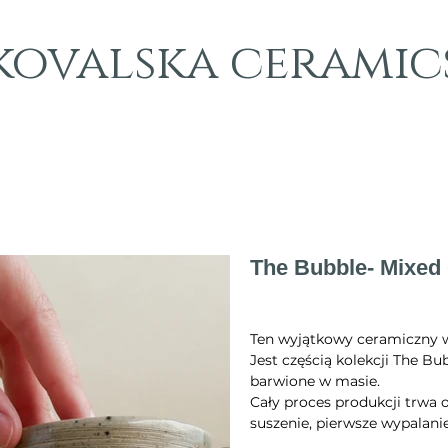
kovalska ceramic
The Bubble- Mixed 
Cena
620,00 zł
Ten wyjątkowy ceramiczny w
Jest częścią kolekcji The Bu
barwione w masie.
Cały proces produkcji trwa 
suszenie, pierwsze wypalanie