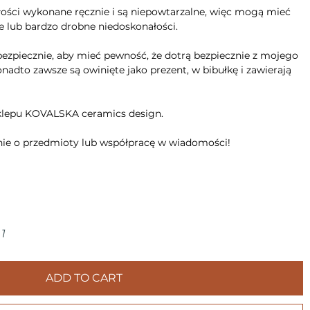
łości wykonane ręcznie i są niepowtarzalne, więc mogą mieć
ie lub bardzo drobne niedoskonałości.
ezpiecznie, aby mieć pewność, że dotrą bezpiecznie z mojego
adto zawsze są owinięte jako prezent, w bibułkę i zawierają
sklepu KOVALSKA ceramics design.
ie o przedmioty lub współpracę w wiadomości!
1
ADD TO CART