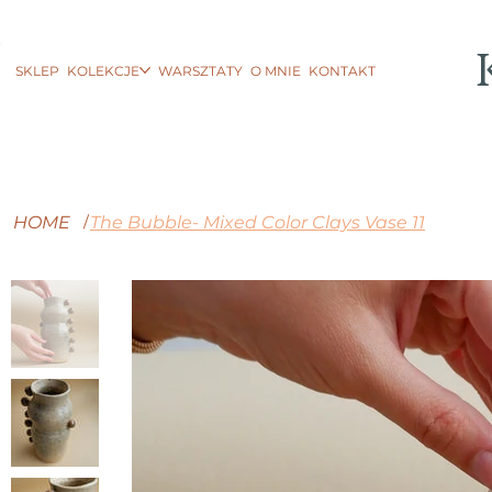
SKLEP
KOLEKCJE
WARSZTATY
O MNIE
KONTAKT
HOME
The Bubble- Mixed Color Clays Vase 11
/