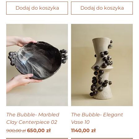
Dodaj do koszyka
Dodaj do koszyka
The Bubble- Marbled
The Bubble- Elegant
Сlay Centerpiece 02
Vase 10
Regularna cena
Cena rabatowa
Cena
650,00 zł
1140,00 zł
900,00 zł