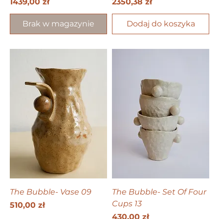
Cena
Cena
1439,00 zł
2350,38 zł
Brak w magazynie
Dodaj do koszyka
The Bubble- Vase 09
The Bubble- Set Of Four
Cups 13
Cena
510,00 zł
Cena
430,00 zł