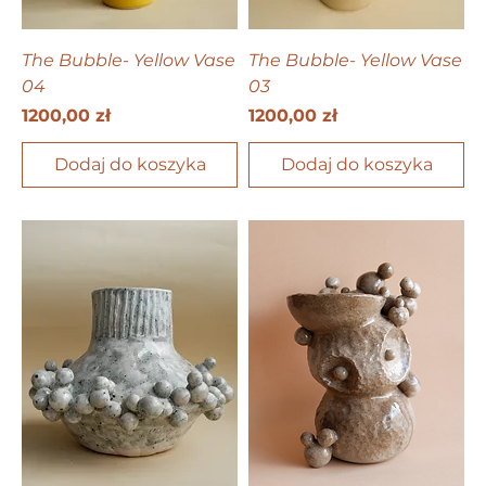
The Bubble- Yellow Vase
The Bubble- Yellow Vase
04
03
Cena
Cena
1200,00 zł
1200,00 zł
Dodaj do koszyka
Dodaj do koszyka