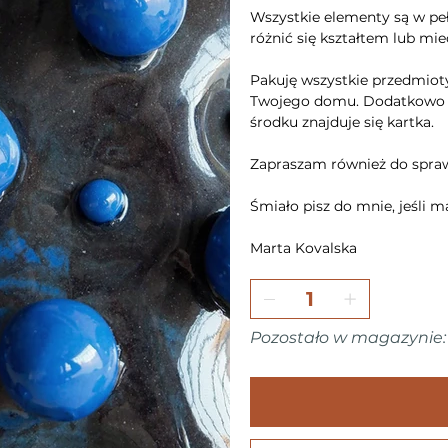
Wszystkie elementy są w pe
różnić się kształtem lub mi
Pakuję wszystkie przedmioty
Twojego domu. Dodatkowo każ
środku znajduje się kartka.
Zapraszam również do spra
Śmiało pisz do mnie, jeśli m
Marta Kovalska
Pozostało w magazynie: 