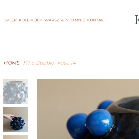
SKLEP
KOLEKCJE
WARSZTATY
O MNIE
KONTAKT
HOME
The Bubble- Vase 14
/