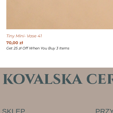
Tiny Mini- Vase 41
Cena
70,00 zł
Get 25 zł Off When You Buy 3 Items
kovalska ce
SKLEP
PRZY