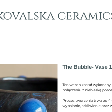
kovalska ceramic
The Bubble- Vase 
Cena
2350,38 zł
Ten wazon został wykonany 
połączeniu z niebieską porce
Proces tworzenia trwa od 4 
wypalanie, szkliwienie oraz