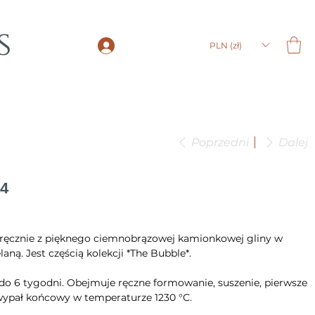
s
LOGIN
PLN (zł)
Poprzedni
Dalej
14
ręcznie z pięknego ciemnobrązowej kamionkowej gliny w
laną. Jest częścią kolekcji *The Bubble*.
do 6 tygodni. Obejmuje ręczne formowanie, suszenie, pierwsze
 wypał końcowy w temperaturze 1230 °C.