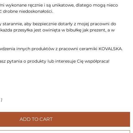
łni wykonane ręcznie i są unikatowe, dlatego mogą nieco
eć drobne niedoskonałości.
 starannie, aby bezpiecznie dotarły z mojej pracowni do
da przesyłka jest owinięta w bibułkę jak prezent, a w
wdzenia innych produktów z pracowni ceramiki KOVALSKA.
asz pytania o produkty lub interesuje Cię współpraca!
1
ADD TO CART