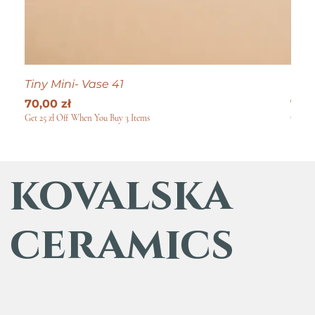
Tiny Mini- Vase 41
Tiny
Cena
Cen
70,00 zł
70,0
Get 25 zł Off When You Buy 3 Items
Get 25
kovalska
ceramics