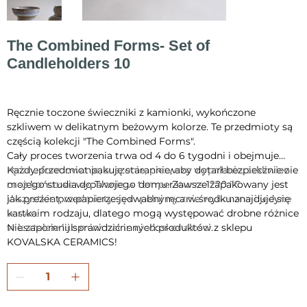
The Combined Forms- Set of
Candleholders 10
Cena
260,00 zł
Ręcznie toczone świeczniki z kamionki, wykończone
szkliwem w delikatnym beżowym kolorze. Te przedmioty są
częścią kolekcji "The Combined Forms".
Cały proces tworzenia trwa od 4 do 6 tygodni i obejmuje
ręczne formowanie, suszenie, pierwsze wypalanie, szkliwienie
Każdy przedmiot pakuję starannie, aby dotarł bezpiecznie z
oraz końcowe wypalanie w temperaturze 1220 °C.
mojego studia do Twojego domu. Zawsze zapakowany jest
Wszystkie przedmioty są w pełni ręcznie wykonane i jedyne
jak prezent, w papierze jedwabnym, a w środku znajduje się
w swoim rodzaju, dlatego mogą występować drobne różnice
kartka.
w kształcie lub minimalne niedoskonałości.
Nie zapomnij sprawdzić innych produktów z sklepu
KOVALSKA CERAMICS!