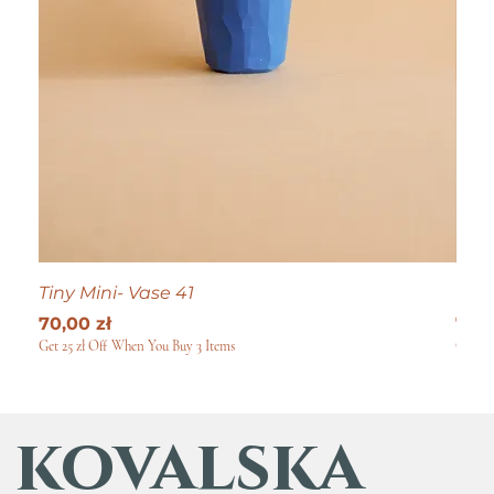
Tiny Mini- Vase 41
Tiny
Cena
Cen
70,00 zł
70,0
Get 25 zł Off When You Buy 3 Items
Get 25
kovalska