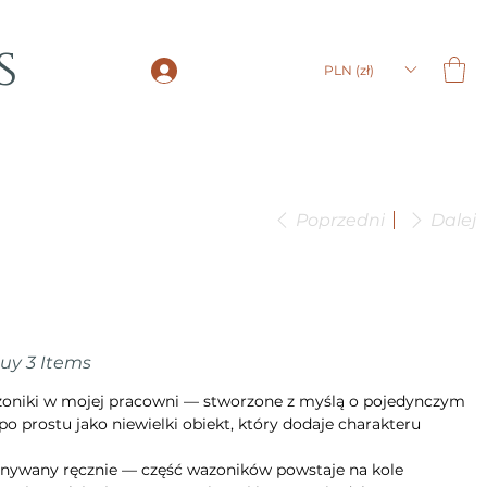
s
LOGIN
PLN (zł)
Poprzedni
Dalej
Buy 3 Items
azoniki w mojej pracowni — stworzone z myślą o pojedynczym
po prostu jako niewielki obiekt, który dodaje charakteru
nywany ręcznie — część wazoników powstaje na kole