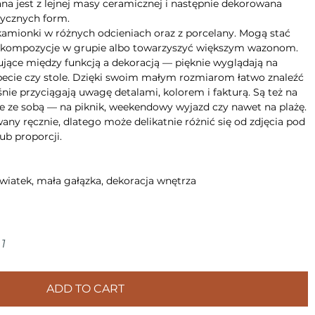
na jest z lejnej masy ceramicznej i następnie dekorowana
tycznych form.
kamionki w różnych odcieniach oraz z porcelany. Mogą stać
e kompozycje w grupie albo towarzyszyć większym wazonom.
sujące między funkcją a dekoracją — pięknie wyglądają na
apecie czy stole. Dzięki swoim małym rozmiarom łatwo znaleźć
śnie przyciągają uwagę detalami, kolorem i fakturą. Są też na
je ze sobą — na piknik, weekendowy wyjazd czy nawet na plażę.
ny ręcznie, dlatego może delikatnie różnić się od zdjęcia pod
ub proporcji.
wiatek, mała gałązka, dekoracja wnętrza
1
ADD TO CART