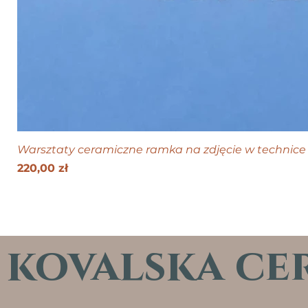
Warsztaty ceramiczne ramka na zdjęcie w technice 
Cena
220,00 zł
kovalska ce