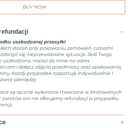
BUY NOW
refundacji
dku uszkodzonej przesyłki
lkich starań przy pakowaniu zamówień, czasami
arzyć się nieprzewidziane sytuacje. Jeśli Twoja
e uszkodzona, napisz do mnie na adres
il.com
i dołącz zdjęcia przedmiotu oraz opakowania,
zony. Każdy przypadek rozpatruję indywidualnie i
zwrot pieniędzy.
ace są ręcznie wykonane i tworzone w limitowanych
y zwrotów ani nie oferujemy refundacji w przypadku
encji.
ce