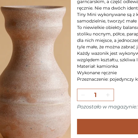
garncarskim, a część odlewa
ręcznie. Nie ma dwóch iden
Tiny Mini wykonywane są z 
samodzielnie, tworzyć mał
To niewielkie obiekty balan
stoliku nocnym, półce, par
dla nich miejsce, a jednocze
tyle małe, że można zabrać 
Każdy wazonik jest wykonywa
względem kształtu, szkliwa l
Materiał: kamionka
Wykonane ręcznie
Przeznaczenie: pojedynczy k
Pozostało w magazynie: 