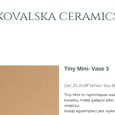
kovalska ceramic
Tiny Mini- Vase 3
Cena
75,00 zł
Get 25 zł Off When You 
Tiny Mini to najmniejsze w
kwiatku, małej gałązce albo 
wnętrzu.
Każdy egzemplarz jest wyko