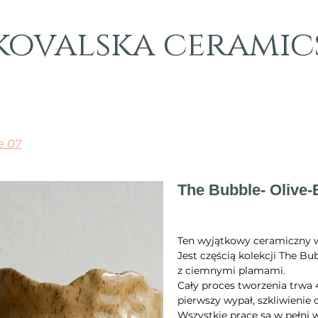
kovalska ceramic
e 07
The Bubble- Olive-
Cena
720,00 zł
Ten wyjątkowy ceramiczny w
Jest częścią kolekcji The B
z ciemnymi plamami.
Cały proces tworzenia trwa 
pierwszy wypał, szkliwienie
Wszystkie prace są w pełni