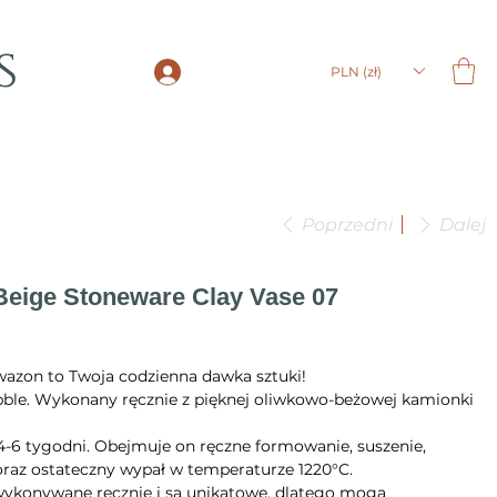
s
LOGIN
PLN (zł)
Poprzedni
Dalej
Beige Stoneware Clay Vase 07
azon to Twoja codzienna dawka sztuki!
ubble. Wykonany ręcznie z pięknej oliwkowo-beżowej kamionki
4-6 tygodni. Obejmuje on ręczne formowanie, suszenie,
 oraz ostateczny wypał w temperaturze 1220°C.
 wykonywane ręcznie i są unikatowe, dlatego mogą