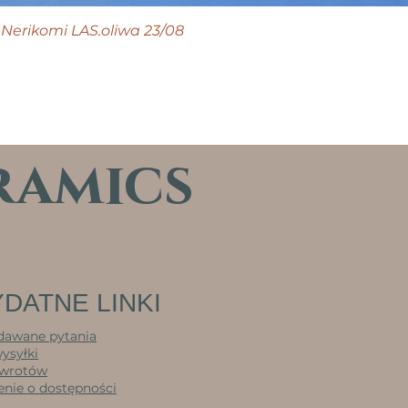
Nerikomi LAS.oliwa 23/08
ramics
DATNE LINKI
dawane pytania
wysyłki
zwrotów
nie o dostępności