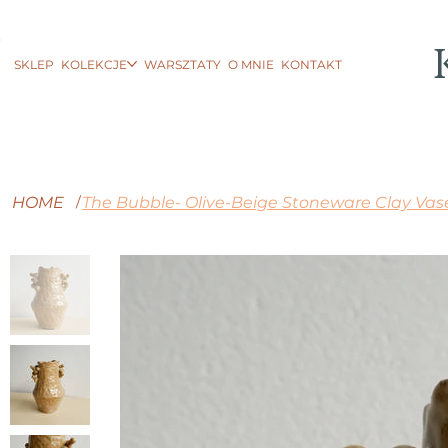
SKLEP
KOLEKCJE
WARSZTATY
O MNIE
KONTAKT
HOME
The Bubble- Olive-Beige Stoneware Clay Vas
/