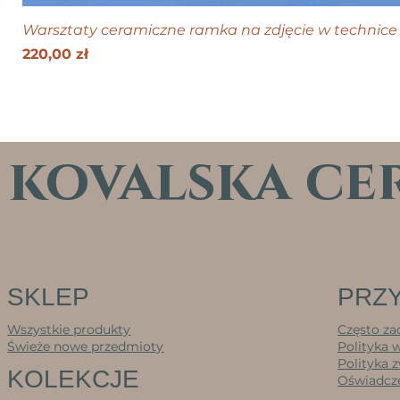
Warsztaty ceramiczne ramka na zdjęcie w technice 
Cena
220,00 zł
kovalska ce
SKLEP
PRZY
Wszystkie produkty
Często za
Świeże nowe przedmioty
Polityka 
Polityka 
KOLEKCJE
Oświadcze