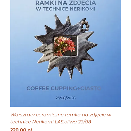
Warsztaty ceramiczne ramka na zdjęcie w
Tiny
technice Nerikomi LAS.oliwa 23/08
Cen
70,0
Get 25
Cena
220,00 zł