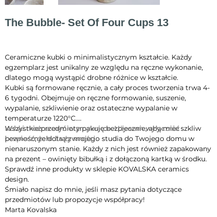
The Bubble- Set Of Four Cups 13
Cena
430,00 zł
Ceramiczne kubki o minimalistycznym kształcie. Każdy
egzemplarz jest unikalny ze względu na ręczne wykonanie,
dlatego mogą wystąpić drobne różnice w kształcie.
Kubki są formowane ręcznie, a cały proces tworzenia trwa 4-
6 tygodni. Obejmuje on ręczne formowanie, suszenie,
wypalanie, szkliwienie oraz ostateczne wypalanie w
temperaturze 1220°C.
Kubki można myć w zmywarce. Używam wyłącznie szkliw
Wszystkie przedmioty pakuję bezpiecznie, aby mieć
bezpiecznych dla żywności.
pewność, że dotrą z mojego studia do Twojego domu w
nienaruszonym stanie. Każdy z nich jest również zapakowany
na prezent – owinięty bibułką i z dołączoną kartką w środku.
Sprawdź inne produkty w sklepie KOVALSKA ceramics
design.
Śmiało napisz do mnie, jeśli masz pytania dotyczące
przedmiotów lub propozycje współpracy!
Marta Kovalska