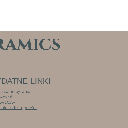
ramics
DATNE LINKI
dawane pytania
wysyłki
zwrotów
nie o dostępności