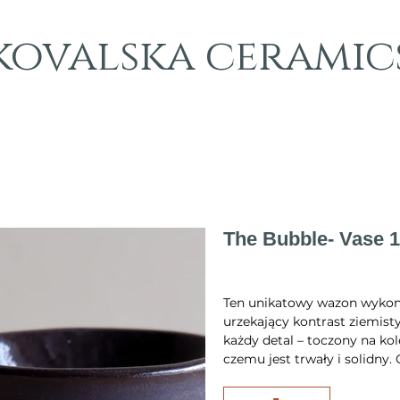
kovalska ceramic
The Bubble- Vase 
Cena
300,00 zł
Ten unikatowy wazon wykonan
urzekający kontrast ziemist
każdy detal – toczony na ko
czemu jest trwały i solidny
formowana dekoracja z bąbel
elegancką formę. Każdy egze