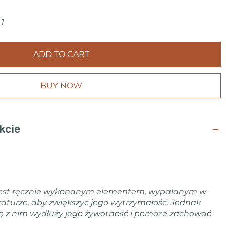
odaj swojemu wnętrzu odrobinę elegancji i artyzmu z
.
1
ADD TO CART
BUY NOW
kcie
jest ręcznie wykonanym elementem, wypalanym w
aturze, aby zwiększyć jego wytrzymałość. Jednak
ię z nim wydłuży jego żywotność i pomoże zachować