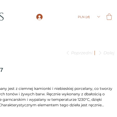
s
LOGIN
PLN (zł)
Poprzedni
Dalej
17
y jest z ciemnej kamionki i niebieskiej porcelany, co tworzy
ych tonów i żywych barw. Ręcznie wykonany z dbałością o
le garncarskim i wypalany w temperaturze 1230°C, dzięki
. Charakterystycznym elementem tego dzieła jest ręcznie
ków, która dodaje tekstury i przyciąga wzrok, uzupełniając
mplarz jest unikatowy i starannie pakowany, by dotarł do