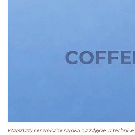
Warsztaty ceramiczne ramka na zdjęcie w technice 