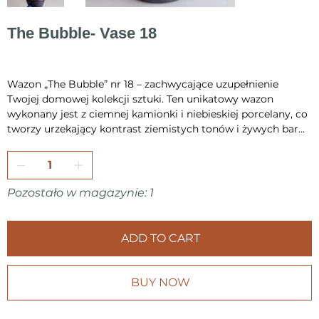
The Bubble- Vase 18
Cena
300,00 zł
Wazon „The Bubble” nr 18 – zachwycające uzupełnienie
Twojej domowej kolekcji sztuki. Ten unikatowy wazon
wykonany jest z ciemnej kamionki i niebieskiej porcelany, co
tworzy urzekający kontrast ziemistych tonów i żywych barw.
Ręcznie wykonany z dbałością o każdy detal – toczony na
kole garncarskim i wypalany w temperaturze 1230°C, dzięki
czemu jest trwały i solidny. Charakterystycznym elementem
tego dzieła jest ręcznie formowana dekoracja z bąbelków,
Pozostało w magazynie: 1
która dodaje tekstury i przyciąga wzrok, uzupełniając
elegancką formę. Każdy egzemplarz jest unikatowy i
starannie pakowany, by dotarł do Ciebie w idealnym stanie.
ADD TO CART
Dodaj swojemu wnętrzu odrobinę elegancji i artyzmu z
wazonem „The Bubble” nr 18.
BUY NOW