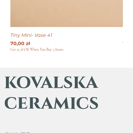
Tiny Mini- Vase 41
Tiny
Cena
Cen
70,00 zł
70,0
Get 25 zł Off When You Buy 3 Items
Get 25
kovalska
ceramics