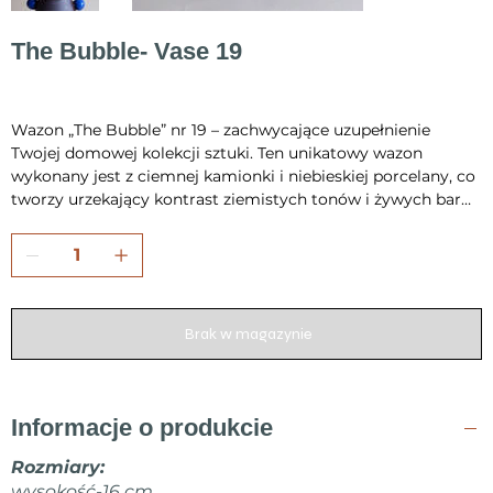
The Bubble- Vase 19
Cena
300,00 zł
Wazon „The Bubble” nr 19 – zachwycające uzupełnienie
Twojej domowej kolekcji sztuki. Ten unikatowy wazon
wykonany jest z ciemnej kamionki i niebieskiej porcelany, co
tworzy urzekający kontrast ziemistych tonów i żywych barw.
Ręcznie wykonany z dbałością o każdy detal – toczony na
kole garncarskim i wypalany w temperaturze 1230°C, dzięki
czemu jest trwały i solidny. Charakterystycznym elementem
tego dzieła jest ręcznie formowana dekoracja z bąbelków,
która dodaje tekstury i przyciąga wzrok, uzupełniając
Brak w magazynie
elegancką formę. Każdy egzemplarz jest unikatowy i
starannie pakowany, by dotarł do Ciebie w idealnym stanie.
Dodaj swojemu wnętrzu odrobinę elegancji i artyzmu z
wazonem „The Bubble” nr 19.
Informacje o produkcie
Rozmiary:
wysokość-16 cm