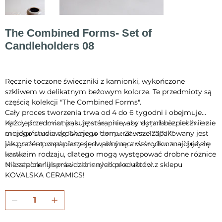
The Combined Forms- Set of
Candleholders 08
Cena
190,00 zł
Ręcznie toczone świeczniki z kamionki, wykończone
szkliwem w delikatnym beżowym kolorze. Te przedmioty są
częścią kolekcji "The Combined Forms".
Cały proces tworzenia trwa od 4 do 6 tygodni i obejmuje
ręczne formowanie, suszenie, pierwsze wypalanie, szkliwienie
Każdy przedmiot pakuję starannie, aby dotarł bezpiecznie z
oraz końcowe wypalanie w temperaturze 1220 °C.
mojego studia do Twojego domu. Zawsze zapakowany jest
Wszystkie przedmioty są w pełni ręcznie wykonane i jedyne
jak prezent, w papierze jedwabnym, a w środku znajduje się
w swoim rodzaju, dlatego mogą występować drobne różnice
kartka.
w kształcie lub minimalne niedoskonałości.
Nie zapomnij sprawdzić innych produktów z sklepu
KOVALSKA CERAMICS!