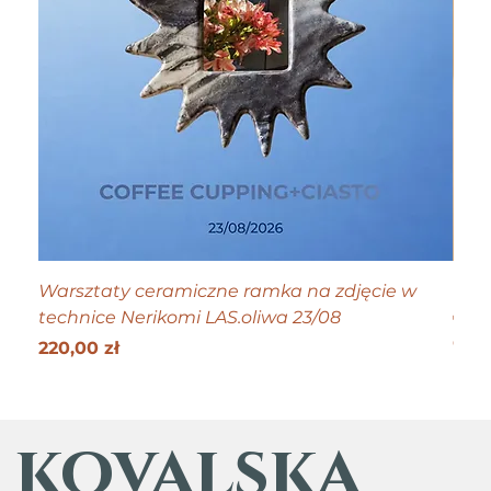
Warsztaty ceramiczne ramka na zdjęcie w
Tiny
technice Nerikomi LAS.oliwa 23/08
Cen
70,0
Get 25
Cena
220,00 zł
kovalska