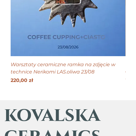
Warsztaty ceramiczne ramka na zdjęcie w
Tiny
technice Nerikomi LAS.oliwa 23/08
Cen
70,0
Get 25
Cena
220,00 zł
kovalska