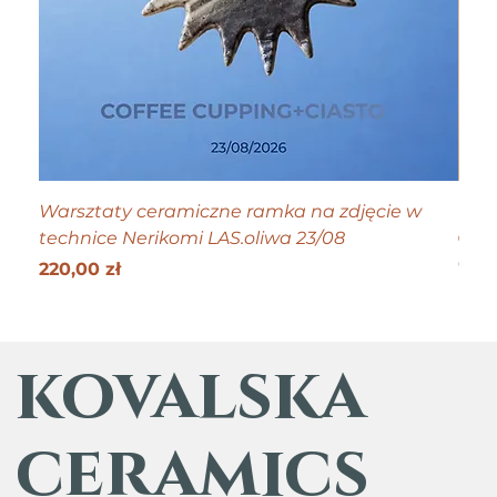
Warsztaty ceramiczne ramka na zdjęcie w
Tiny
technice Nerikomi LAS.oliwa 23/08
Cen
70,0
Get 25
Cena
220,00 zł
kovalska
ceramics