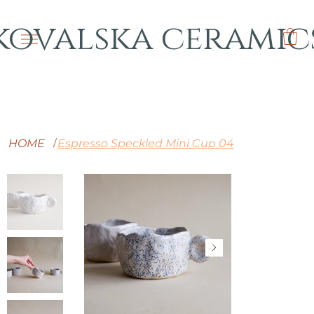
kovalska ceramic
HOME
Espresso Speckled Mini Cup 04
/