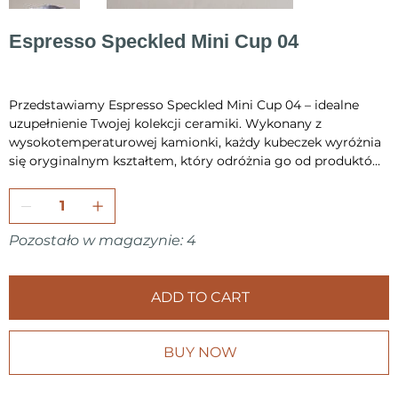
Espresso Speckled Mini Cup 04
Cena
75,00 zł
Przedstawiamy Espresso Speckled Mini Cup 04 – idealne
uzupełnienie Twojej kolekcji ceramiki. Wykonany z
wysokotemperaturowej kamionki, każdy kubeczek wyróżnia
się oryginalnym kształtem, który odróżnia go od produktów
masowej produkcji.
To nie tylko wyjątkowy i piękny element Twojego wnętrza,
ale również praktyczne naczynie – kubek nadaje się do
zmywarki i kuchenki mikrofalowej, dzięki czemu możesz
Pozostało w magazynie: 4
korzystać z niego na co dzień bez obaw.
Ponieważ każda sztuka powstaje ręcznie, każdy egzemplarz
jest nieco inny – zyskujesz więc unikatowe dzieło sztuki
ADD TO CART
użytkowej.
Z pojemnością 90 ml kubek doskonale sprawdzi się do
serwowania Twoich ulubionych gorących lub zimnych
BUY NOW
napojów.
Dodaj odrobinę ręcznie wykonanej magii do swojej kuchni