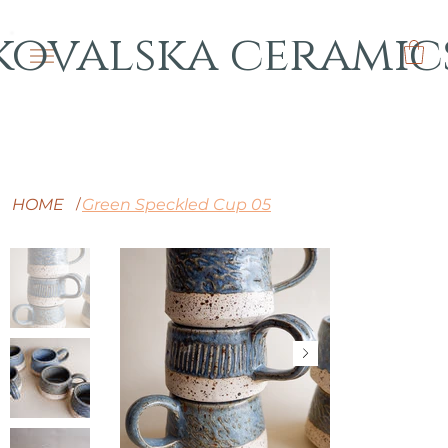
kovalska ceramic
HOME
Green Speckled Cup 05
/