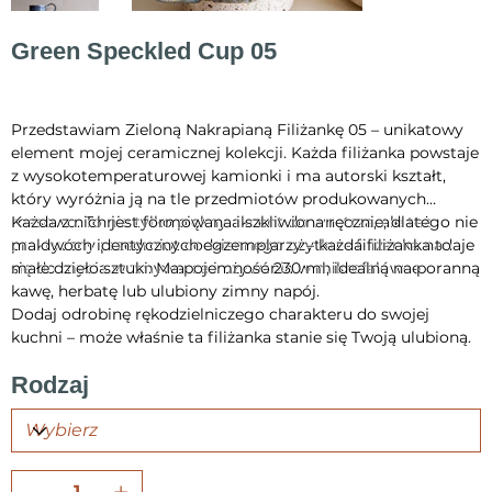
Green Speckled Cup 05
Cena
110,00 zł
Przedstawiam Zieloną Nakrapianą Filiżankę 05 – unikatowy
element mojej ceramicznej kolekcji. Każda filiżanka powstaje
z wysokotemperaturowej kamionki i ma autorski kształt,
który wyróżnia ją na tle przedmiotów produkowanych
masowo. To nie tylko piękny akcent do wnętrza, ale też
Każda z nich jest formowana i szkliwiona ręcznie, dlatego nie
praktyczny przedmiot codziennego użytku – filiżanka nadaje
ma dwóch identycznych egzemplarzy – każda filiżanka to
się do mycia w zmywarce i używania w mikrofalówce.
małe dzieło sztuki. Ma pojemność 230 ml, idealną na poranną
kawę, herbatę lub ulubiony zimny napój.
Dodaj odrobinę rękodzielniczego charakteru do swojej
kuchni – może właśnie ta filiżanka stanie się Twoją ulubioną.
Rodzaj