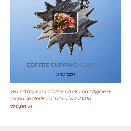
Warsztaty ceramiczne ramka na zdjęcie w
Tiny
technice Nerikomi LAS.oliwa 23/08
Cen
70,0
Get 25
Cena
220,00 zł