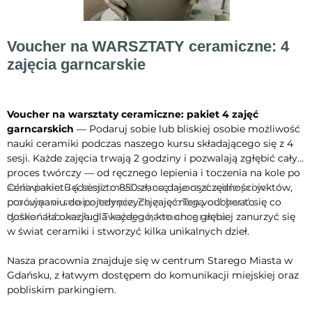
Voucher na WARSZTATY ceramiczne: 4
zajęcia garncarskie
Pierwotna
Cena
1000,00 zł
850,00 zł
cena
po
rabacie
Voucher na warsztaty ceramiczne: pakiet 4 zajęć
garncarskich
— Podaruj sobie lub bliskiej osobie możliwość
nauki ceramiki podczas naszego kursu składającego się z 4
sesji. Każde zajęcia trwają 2 godziny i pozwalają zgłębić cały
proces twórczy — od ręcznego lepienia i toczenia na kole po
szkliwienie. Będziesz mieć szansę tworzyć wiele projektów,
Cena pakietu 4 sesji to 850 zł, co daje oszczędności w
pracując w swoim tempie. Zajęcia mogą odbywać się co
porównaniu do pojedynczych zajęć. Ten voucher to
tydzień lub według Twojego harmonogramu.
doskonała okazja dla każdego, kto chce głębiej zanurzyć się
w świat ceramiki i stworzyć kilka unikalnych dzieł.
Nasza pracownia znajduje się w centrum Starego Miasta w
Gdańsku, z łatwym dostępem do komunikacji miejskiej oraz
pobliskim parkingiem.