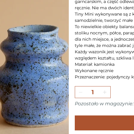
garncarskim, a część odlewa
ręcznie. Nie ma dwóch iden
Tiny Mini wykonywane są z 
samodzielnie, tworzyć mał
To niewielkie obiekty balan
stoliku nocnym, półce, par
dla nich miejsce, a jednocze
tyle małe, że można zabrać 
Każdy wazonik jest wykonywa
względem kształtu, szkliwa l
Materiał: kamionka
Wykonane ręcznie
Przeznaczenie: pojedynczy k
Pozostało w magazynie: 