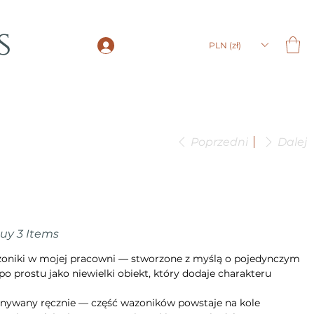
s
LOGIN
PLN (zł)
Poprzedni
Dalej
Buy 3 Items
azoniki w mojej pracowni — stworzone z myślą o pojedynczym
po prostu jako niewielki obiekt, który dodaje charakteru
nywany ręcznie — część wazoników powstaje na kole