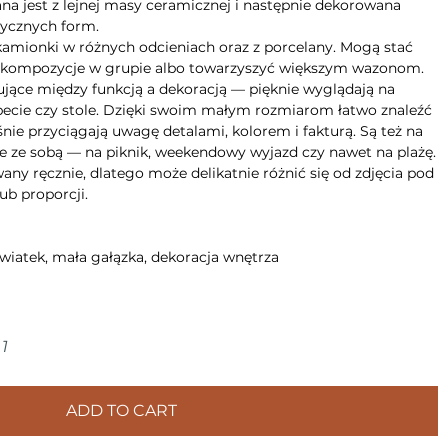
na jest z lejnej masy ceramicznej i następnie dekorowana
tycznych form.
kamionki w różnych odcieniach oraz z porcelany. Mogą stać
e kompozycje w grupie albo towarzyszyć większym wazonom.
sujące między funkcją a dekoracją — pięknie wyglądają na
apecie czy stole. Dzięki swoim małym rozmiarom łatwo znaleźć
śnie przyciągają uwagę detalami, kolorem i fakturą. Są też na
je ze sobą — na piknik, weekendowy wyjazd czy nawet na plażę.
ny ręcznie, dlatego może delikatnie różnić się od zdjęcia pod
ub proporcji.
wiatek, mała gałązka, dekoracja wnętrza
1
ADD TO CART