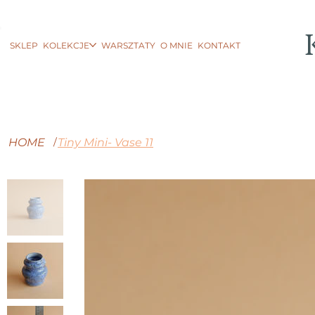
SKLEP
KOLEKCJE
WARSZTATY
O MNIE
KONTAKT
HOME
Tiny Mini- Vase 11
/