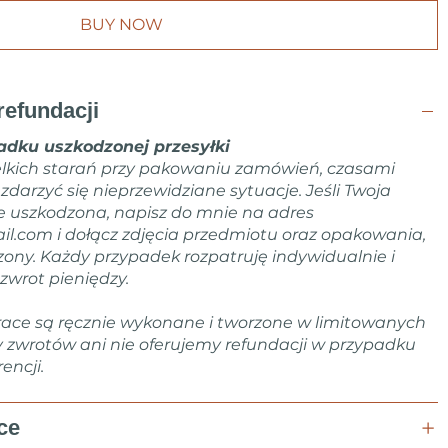
BUY NOW
refundacji
dku uszkodzonej przesyłki
lkich starań przy pakowaniu zamówień, czasami
arzyć się nieprzewidziane sytuacje. Jeśli Twoja
e uszkodzona, napisz do mnie na adres
il.com
i dołącz zdjęcia przedmiotu oraz opakowania,
zony. Każdy przypadek rozpatruję indywidualnie i
zwrot pieniędzy.
ace są ręcznie wykonane i tworzone w limitowanych
y zwrotów ani nie oferujemy refundacji w przypadku
encji.
ce