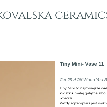
kovalska ceramic
Tiny Mini- Vase 11
Cena
70,00 zł
Get 25 zł Off When You 
Tiny Mini to najmniejsze w
kwiatku, małej gałązce albo 
wnętrzu.
Każdy egzemplarz jest wyko