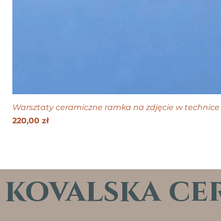
Warsztaty ceramiczne ramka na zdjęcie w technice 
Cena
220,00 zł
kovalska ce