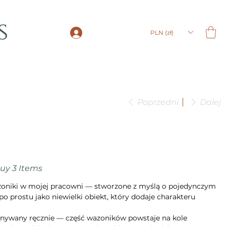
s
LOGIN
PLN (zł)
Poprzedni
Dalej
Buy 3 Items
azoniki w mojej pracowni — stworzone z myślą o pojedynczym
po prostu jako niewielki obiekt, który dodaje charakteru
nywany ręcznie — część wazoników powstaje na kole