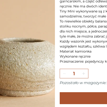
garncarskim, a część odlewa
ręcznie. Nie ma dwóch iden
Tiny Mini wykonywane są z 
samodzielnie, tworzyć mał
To niewielkie obiekty balan
stoliku nocnym, półce, par
dla nich miejsce, a jednocze
tyle małe, że można zabrać 
Każdy wazonik jest wykonywa
względem kształtu, szkliwa l
Materiał: kamionka
Wykonane ręcznie
Przeznaczenie: pojedynczy k
Pozostało w magazynie: 