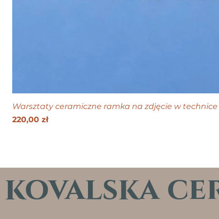
Warsztaty ceramiczne ramka na zdjęcie w technice 
Cena
220,00 zł
kovalska ce