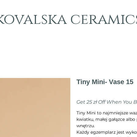
kovalska ceramic
Tiny Mini- Vase 15
Cena
40,00 zł
Get 25 zł Off When You 
Tiny Mini to najmniejsze w
kwiatku, małej gałązce albo 
wnętrzu.
Każdy egzemplarz jest wyko