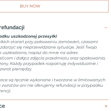
BUY NOW
refundacji
dku uszkodzonej przesyłki
lkich starań przy pakowaniu zamówień, czasami
arzyć się nieprzewidziane sytuacje. Jeśli Twoja
e uszkodzona, napisz do mnie na adres
il.com
i dołącz zdjęcia przedmiotu oraz opakowania,
zony. Każdy przypadek rozpatruję indywidualnie i
zwrot pieniędzy.
ace są ręcznie wykonane i tworzone w limitowanych
y zwrotów ani nie oferujemy refundacji w przypadku
encji.
ce