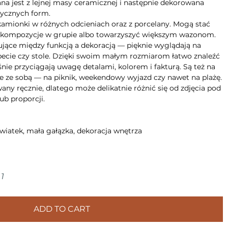
na jest z lejnej masy ceramicznej i następnie dekorowana
tycznych form.
kamionki w różnych odcieniach oraz z porcelany. Mogą stać
e kompozycje w grupie albo towarzyszyć większym wazonom.
sujące między funkcją a dekoracją — pięknie wyglądają na
apecie czy stole. Dzięki swoim małym rozmiarom łatwo znaleźć
śnie przyciągają uwagę detalami, kolorem i fakturą. Są też na
je ze sobą — na piknik, weekendowy wyjazd czy nawet na plażę.
ny ręcznie, dlatego może delikatnie różnić się od zdjęcia pod
ub proporcji.
wiatek, mała gałązka, dekoracja wnętrza
1
ADD TO CART