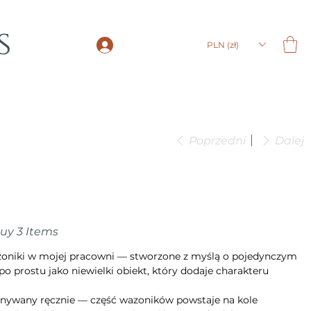
s
LOGIN
PLN (zł)
Poprzedni
Dalej
Buy 3 Items
azoniki w mojej pracowni — stworzone z myślą o pojedynczym
po prostu jako niewielki obiekt, który dodaje charakteru
nywany ręcznie — część wazoników powstaje na kole