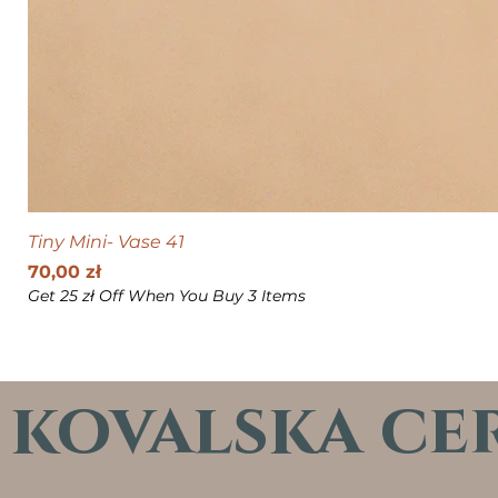
Tiny Mini- Vase 41
Cena
70,00 zł
Get 25 zł Off When You Buy 3 Items
kovalska ce