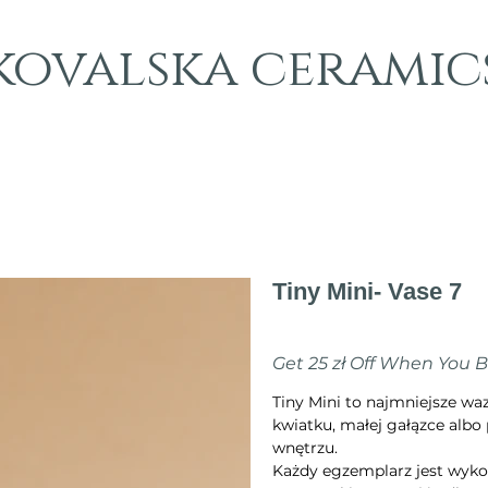
kovalska ceramic
Tiny Mini- Vase 7
Cena
70,00 zł
Get 25 zł Off When You 
Tiny Mini to najmniejsze w
kwiatku, małej gałązce albo 
wnętrzu.
Każdy egzemplarz jest wyko