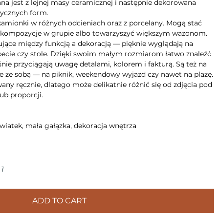
na jest z lejnej masy ceramicznej i następnie dekorowana
tycznych form.
kamionki w różnych odcieniach oraz z porcelany. Mogą stać
e kompozycje w grupie albo towarzyszyć większym wazonom.
sujące między funkcją a dekoracją — pięknie wyglądają na
apecie czy stole. Dzięki swoim małym rozmiarom łatwo znaleźć
śnie przyciągają uwagę detalami, kolorem i fakturą. Są też na
je ze sobą — na piknik, weekendowy wyjazd czy nawet na plażę.
ny ręcznie, dlatego może delikatnie różnić się od zdjęcia pod
ub proporcji.
wiatek, mała gałązka, dekoracja wnętrza
1
ADD TO CART