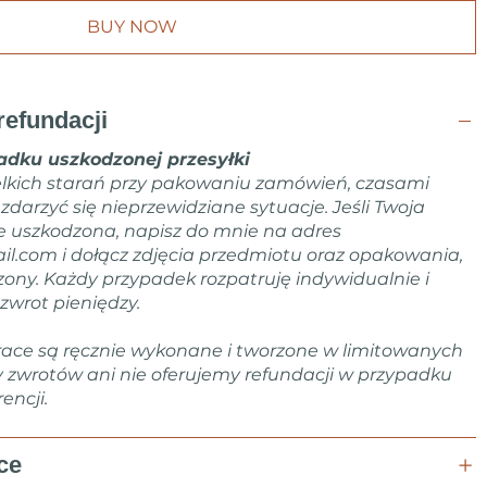
BUY NOW
refundacji
dku uszkodzonej przesyłki
lkich starań przy pakowaniu zamówień, czasami
arzyć się nieprzewidziane sytuacje. Jeśli Twoja
e uszkodzona, napisz do mnie na adres
il.com
i dołącz zdjęcia przedmiotu oraz opakowania,
zony. Każdy przypadek rozpatruję indywidualnie i
zwrot pieniędzy.
ace są ręcznie wykonane i tworzone w limitowanych
y zwrotów ani nie oferujemy refundacji w przypadku
encji.
ce