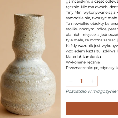
garncarskim, a część odlewa
ręcznie. Nie ma dwóch iden
Tiny Mini wykonywane są z 
samodzielnie, tworzyć mał
To niewielkie obiekty balan
stoliku nocnym, półce, par
dla nich miejsce, a jednocze
tyle małe, że można zabrać 
Każdy wazonik jest wykonywa
względem kształtu, szkliwa l
Materiał: kamionka
Wykonane ręcznie
Przeznaczenie: pojedynczy k
Pozostało w magazynie: 