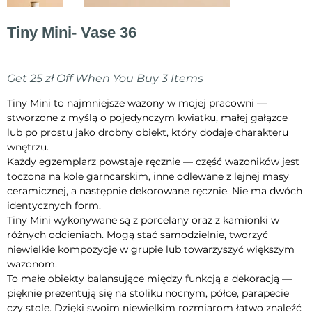
Tiny Mini- Vase 36
Cena
70,00 zł
Get 25 zł Off When You Buy 3 Items
Tiny Mini to najmniejsze wazony w mojej pracowni —
stworzone z myślą o pojedynczym kwiatku, małej gałązce
lub po prostu jako drobny obiekt, który dodaje charakteru
wnętrzu.
Każdy egzemplarz powstaje ręcznie — część wazoników jest
toczona na kole garncarskim, inne odlewane z lejnej masy
ceramicznej, a następnie dekorowane ręcznie. Nie ma dwóch
identycznych form.
Tiny Mini wykonywane są z porcelany oraz z kamionki w
różnych odcieniach. Mogą stać samodzielnie, tworzyć
niewielkie kompozycje w grupie lub towarzyszyć większym
wazonom.
To małe obiekty balansujące między funkcją a dekoracją —
pięknie prezentują się na stoliku nocnym, półce, parapecie
czy stole. Dzięki swoim niewielkim rozmiarom łatwo znaleźć