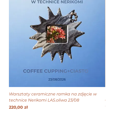
Warsztaty ceramiczne ramka na zdjęcie w
Tiny
technice Nerikomi LAS.oliwa 23/08
Cen
70,0
Get 25
Cena
220,00 zł