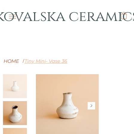
kovalska ceramic
HOME
Tiny Mini- Vase 36
/