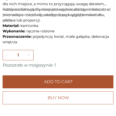
dla nich miejsce, a mimo to przyciągają uwagę detalem,
kolorem i fakturą. Są również na tyle małe, że można zabrać
Każdy wazon wykonywany jest ręcznie, dlatego może
je ze sobą — na piknik, weekendowy wyjazd, a nawet na
nieznacznie różnić się od zdjęcia pod względem kształtu,
plażę.
szkliwa lub proporcji.
Materiał:
kamionka
Wykonanie:
ręcznie robione
Przeznaczenie:
pojedynczy kwiat, mała gałązka, dekoracja
wnętrza
Pozostało w magazynie: 1
ADD TO CART
BUY NOW