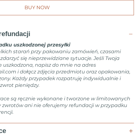
BUY NOW
refundacji
dku uszkodzonej przesyłki
lkich starań przy pakowaniu zamówień, czasami
arzyć się nieprzewidziane sytuacje. Jeśli Twoja
e uszkodzona, napisz do mnie na adres
il.com
i dołącz zdjęcia przedmiotu oraz opakowania,
zony. Każdy przypadek rozpatruję indywidualnie i
zwrot pieniędzy.
ace są ręcznie wykonane i tworzone w limitowanych
y zwrotów ani nie oferujemy refundacji w przypadku
encji.
ce