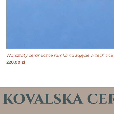
Warsztaty ceramiczne ramka na zdjęcie w technice 
Cena
220,00 zł
kovalska ce