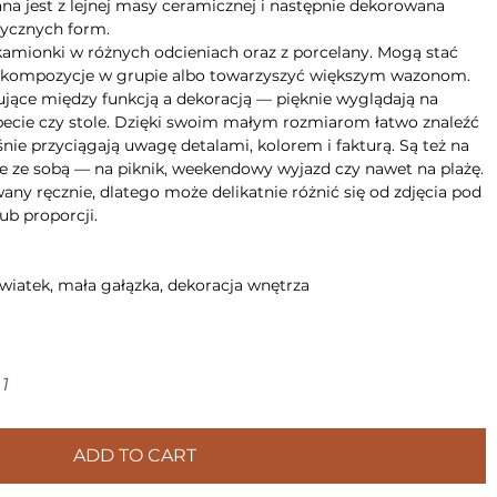
na jest z lejnej masy ceramicznej i następnie dekorowana
tycznych form.
kamionki w różnych odcieniach oraz z porcelany. Mogą stać
e kompozycje w grupie albo towarzyszyć większym wazonom.
sujące między funkcją a dekoracją — pięknie wyglądają na
apecie czy stole. Dzięki swoim małym rozmiarom łatwo znaleźć
śnie przyciągają uwagę detalami, kolorem i fakturą. Są też na
je ze sobą — na piknik, weekendowy wyjazd czy nawet na plażę.
ny ręcznie, dlatego może delikatnie różnić się od zdjęcia pod
ub proporcji.
wiatek, mała gałązka, dekoracja wnętrza
1
ADD TO CART