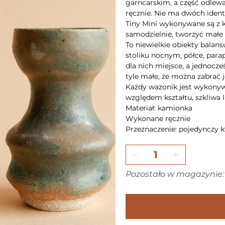
garncarskim, a część odlewa
ręcznie. Nie ma dwóch iden
Tiny Mini wykonywane są z 
samodzielnie, tworzyć mał
To niewielkie obiekty balan
stoliku nocnym, półce, par
dla nich miejsce, a jednocze
tyle małe, że można zabrać 
Każdy wazonik jest wykonywa
względem kształtu, szkliwa l
Materiał: kamionka
Wykonane ręcznie
Przeznaczenie: pojedynczy k
Pozostało w magazynie: 