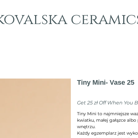
kovalska ceramic
Tiny Mini- Vase 25
Cena
70,00 zł
Get 25 zł Off When You 
Tiny Mini to najmniejsze w
kwiatku, małej gałązce albo 
wnętrzu.
Każdy egzemplarz jest wyko