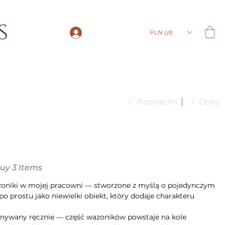
s
LOGIN
PLN (zł)
Poprzedni
Dalej
Buy 3 Items
azoniki w mojej pracowni — stworzone z myślą o pojedynczym
po prostu jako niewielki obiekt, który dodaje charakteru
nywany ręcznie — część wazoników powstaje na kole