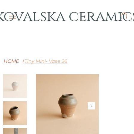
kovalska ceramic
HOME
Tiny Mini- Vase 26
/