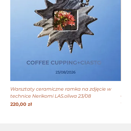
Warsztaty ceramiczne ramka na zdjęcie w
Tiny
technice Nerikomi LAS.oliwa 23/08
Cen
70,0
Get 25
Cena
220,00 zł