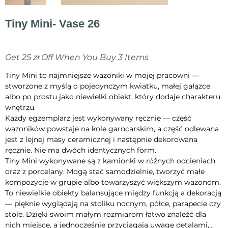
Tiny Mini- Vase 26
Cena
70,00 zł
Get 25 zł Off When You Buy 3 Items
Tiny Mini to najmniejsze wazoniki w mojej pracowni —
stworzone z myślą o pojedynczym kwiatku, małej gałązce
albo po prostu jako niewielki obiekt, który dodaje charakteru
wnętrzu.
Każdy egzemplarz jest wykonywany ręcznie — część
wazoników powstaje na kole garncarskim, a część odlewana
jest z lejnej masy ceramicznej i następnie dekorowana
ręcznie. Nie ma dwóch identycznych form.
Tiny Mini wykonywane są z kamionki w różnych odcieniach
oraz z porcelany. Mogą stać samodzielnie, tworzyć małe
kompozycje w grupie albo towarzyszyć większym wazonom.
To niewielkie obiekty balansujące między funkcją a dekoracją
— pięknie wyglądają na stoliku nocnym, półce, parapecie czy
stole. Dzięki swoim małym rozmiarom łatwo znaleźć dla
nich miejsce, a jednocześnie przyciągają uwagę detalami,