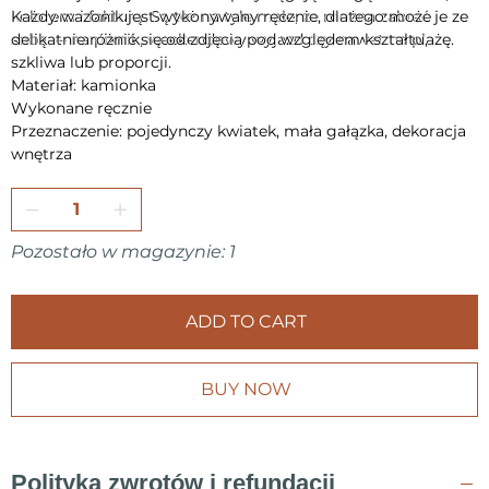
kolorem i fakturą. Są też na tyle małe, że można zabrać je ze
Każdy wazonik jest wykonywany ręcznie, dlatego może
sobą — na piknik, weekendowy wyjazd czy nawet na plażę.
delikatnie różnić się od zdjęcia pod względem kształtu,
szkliwa lub proporcji.
Materiał: kamionka
Wykonane ręcznie
Przeznaczenie: pojedynczy kwiatek, mała gałązka, dekoracja
wnętrza
Pozostało w magazynie: 1
ADD TO CART
BUY NOW
Polityka zwrotów i refundacji