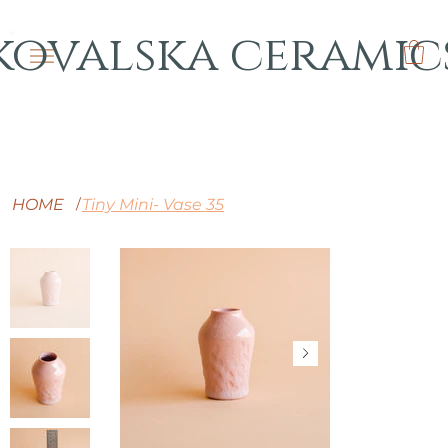
kovalska ceramic
HOME
Tiny Mini- Vase 35
/