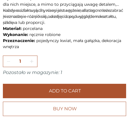
dla nich miejsce, a mimo to przyciągają uwagę detalem,
kolorem i fakturą. Są również na tyle małe, że można zabrać
Każdy wazon wykonywany jest ręcznie, dlatego może
je ze sobą — na piknik, weekendowy wyjazd, a nawet na
nieznacznie różnić się od zdjęcia pod względem kształtu,
plażę.
szkliwa lub proporcji.
Materiał:
porcelana
Wykonanie:
ręcznie robione
Przeznaczenie:
pojedynczy kwiat, mała gałązka, dekoracja
wnętrza
Pozostało w magazynie: 1
ADD TO CART
BUY NOW