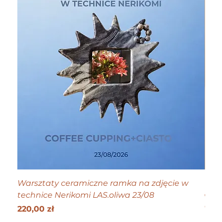
Warsztaty ceramiczne ramka na zdjęcie w
Tiny
technice Nerikomi LAS.oliwa 23/08
Cen
70,0
Get 25
Cena
220,00 zł