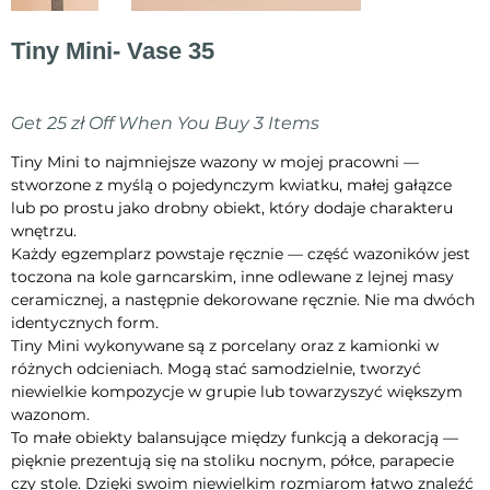
Tiny Mini- Vase 35
Cena
70,00 zł
Get 25 zł Off When You Buy 3 Items
Tiny Mini to najmniejsze wazony w mojej pracowni —
stworzone z myślą o pojedynczym kwiatku, małej gałązce
lub po prostu jako drobny obiekt, który dodaje charakteru
wnętrzu.
Każdy egzemplarz powstaje ręcznie — część wazoników jest
toczona na kole garncarskim, inne odlewane z lejnej masy
ceramicznej, a następnie dekorowane ręcznie. Nie ma dwóch
identycznych form.
Tiny Mini wykonywane są z porcelany oraz z kamionki w
różnych odcieniach. Mogą stać samodzielnie, tworzyć
niewielkie kompozycje w grupie lub towarzyszyć większym
wazonom.
To małe obiekty balansujące między funkcją a dekoracją —
pięknie prezentują się na stoliku nocnym, półce, parapecie
czy stole. Dzięki swoim niewielkim rozmiarom łatwo znaleźć